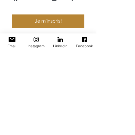
Je m'inscris!
Email
Instagram
LinkedIn
Facebook
Prix
Paiement unique
CA$1297.00
Paiements en 3
versements mensuels
CA$495/mois