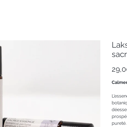
Lak
sac
29,
Calmer 
L'essen
botaniq
déesse
prospér
pureté