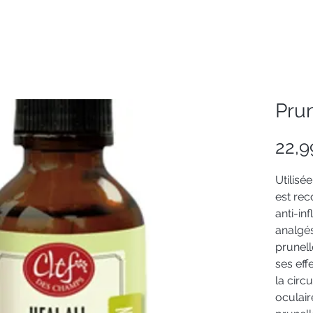
Prun
22,
Utilisé
est rec
anti-in
analgés
prunel
ses eff
la circ
oculair