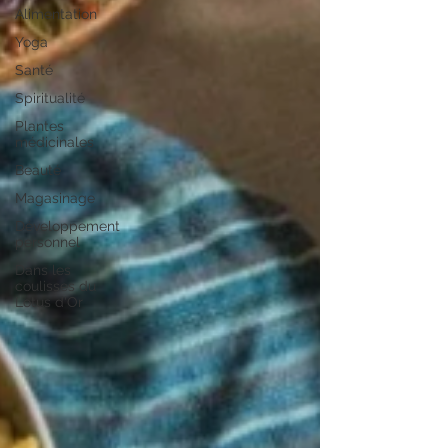
Alimentation
Yoga
Santé
Spiritualité
Plantes
médicinales
Beauté
Magasinage
Développement
personnel
Dans les
coulisses du
Lotus d'Or