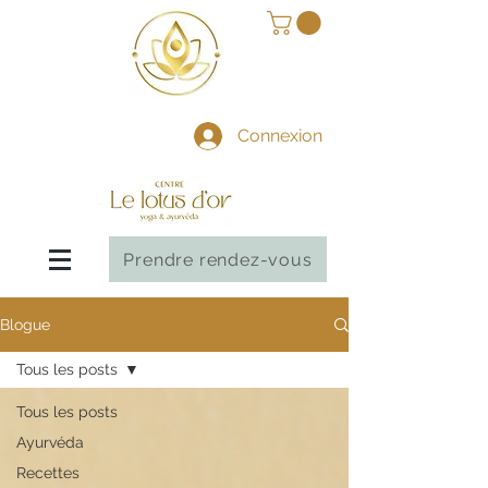
Connexion
Prendre rendez-vous
Blogue
Tous les posts
Tous les posts
Ayurvéda
Recettes