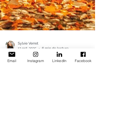
Sylvie Verret
Email
Instagram
LinkedIn
Facebook
12 oct. 2025
6 min de lecture
Ayurvéda
L'automne selon l'Ayurvéda
Ah, l’automne! L’air devient plus frais, les
couleurs s’adoucissent, les journées
raccourcissent doucement. On retrouve le
rythme des activités, la routine de la rentrée, les
promenades sous un ciel plus doré. L’automne,
c’est ce passage entre l’élan vibrant de l’été et le