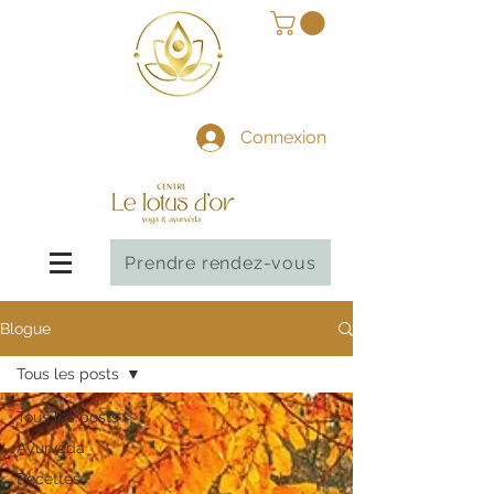
Connexion
Prendre rendez-vous
Blogue
Tous les posts
Tous les posts
Ayurvéda
Recettes