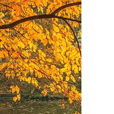
Alimentation
Yoga
Santé
Spiritualité
Plantes
médicinales
Beauté
Magasinage
Développement
personnel
Dans les
coulisses du
Lotus d'Or