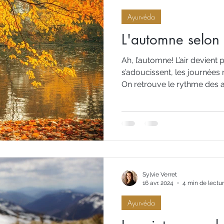
Ayurvéda
Or
L'automne selon
Ah, l’automne! L’air devient p
s’adoucissent, les journée
On retrouve le rythme des ac
rentrée, les promenades sou
L’automne, c’est ce passage e
le repli paisible de l’hiver. 
nature nous invite à ralentir, 
trouver du réconfort dans l
ou dans le calme d’un soir p
Sylvie Verret
16 avr. 2024
4 min de lectu
Ayurvéda