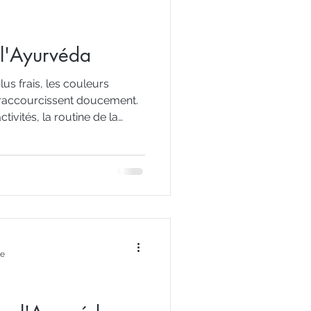
 l'Ayurvéda
lus frais, les couleurs
s raccourcissent doucement.
tivités, la routine de la
s un ciel plus doré.
ntre l’élan vibrant de l’été et
Une saison de transition où la
à revenir à l’essentiel, à
a chaleur d’un repas simple
lus tô
re