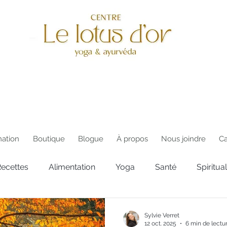
ation
Boutique
Blogue
À propos
Nous joindre
Ca
ecettes
Alimentation
Yoga
Santé
Spiritual
té
Magasinage
Développement personnel
Sylvie Verret
12 oct. 2025
6 min de lectu