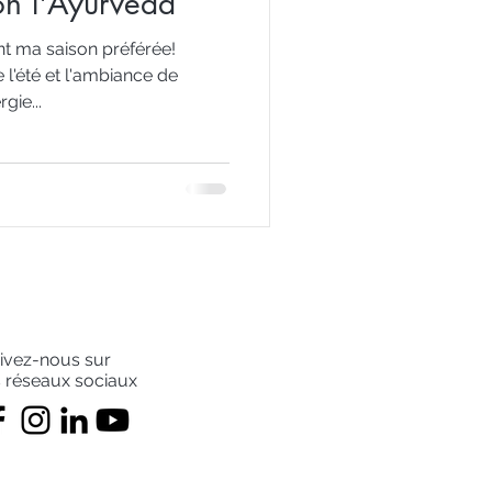
on l'Ayurvéda
t ma saison préférée!
 l'été et l'ambiance de
gie...
ivez-nous sur
s réseaux sociaux