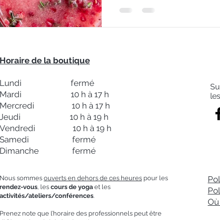
Horaire de la boutique
Lundi fermé
Su
Mardi 10 h à 17 h
le
Mercredi 10 h à 17 h
Jeudi 10 h à 19 h
Vendredi 10 h à 19 h
Samedi fermé
Dimanche fermé
Nous sommes
ouverts en dehors de ces heures
pour les
Pol
rendez-vous
, les
cours de yoga
et les
Pol
activités/ateliers/conférences
.
Où 
Prenez note que l’horaire des professionnels peut être