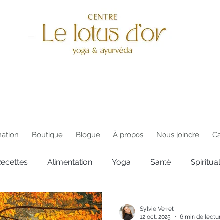
ation
Boutique
Blogue
À propos
Nous joindre
Ca
ecettes
Alimentation
Yoga
Santé
Spiritual
té
Magasinage
Développement personnel
Sylvie Verret
12 oct. 2025
6 min de lectu