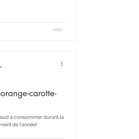
re
orange-carotte-
haud à consommer durant la
oment de l'année!