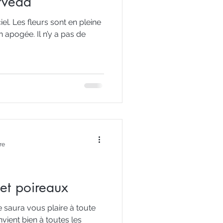
urvéda
ciel. Les fleurs sont en pleine
n apogée. Il n’y a pas de
re
et poireaux
le saura vous plaire à toute
nvient bien à toutes les