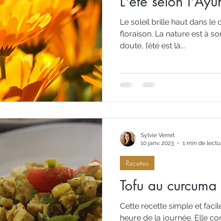
L'été selon l'Ay
Le soleil brille haut dans le 
floraison. La nature est à so
doute, l’été est là...
Sylvie Verret
10 janv. 2023
1 min de lectu
Recettes
Tofu au curcuma 
Cette recette simple et faci
heure de la journée. Elle co