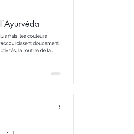
 l'Ayurvéda
lus frais, les couleurs
s raccourcissent doucement.
tivités, la routine de la
s un ciel plus doré.
ntre l’élan vibrant de l’été et
Une saison de transition où la
à revenir à l’essentiel, à
a chaleur d’un repas simple
lus tô
e