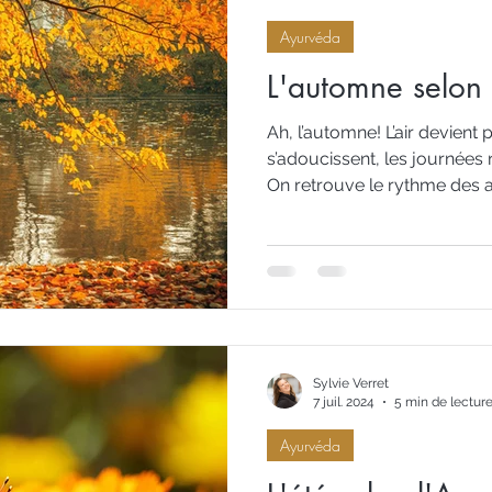
Ayurvéda
Or
L'automne selon
Ah, l’automne! L’air devient p
s’adoucissent, les journée
On retrouve le rythme des ac
rentrée, les promenades sou
L’automne, c’est ce passage e
le repli paisible de l’hiver. 
nature nous invite à ralentir, 
trouver du réconfort dans l
ou dans le calme d’un soir p
Sylvie Verret
7 juil. 2024
5 min de lectur
Ayurvéda