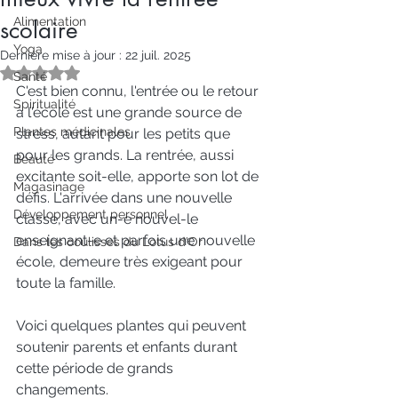
Alimentation
scolaire
Yoga
Dernière mise à jour :
22 juil. 2025
Noté NaN étoiles sur 5.
Santé
C'est bien connu, l'entrée ou le retour 
Spiritualité
à l'école est une grande source de 
Plantes médicinales
stress, autant pour les petits que 
pour les grands. La rentrée, aussi 
Beauté
excitante soit-elle, apporte son lot de 
Magasinage
défis. L'arrivée dans une nouvelle 
Développement personnel
classe, avec un-e nouvel-le 
enseignant-e et parfois une nouvelle 
Dans les coulisses du Lotus d'Or
école, demeure très exigeant pour 
toute la famille.
Voici quelques plantes qui peuvent 
soutenir parents et enfants durant 
cette période de grands 
changements.