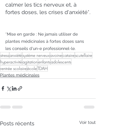
calmer les tics nerveux et, à 
fortes doses, les crises d'anxiété*.
*Mise en garde : Ne jamais utiliser de 
plantes médicinales à fortes doses sans 
les conseils d'un-e professionnel-le.
stress
anxiété
système nerveux
avoine
cataire
scutellaire
hyperactivité
agitation
enfants
adolescents
rentrée scolaire
école
TDAH
Plantes médicinales
Voir tout
Posts récents