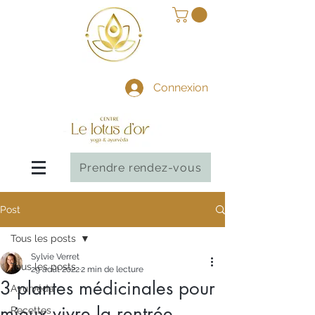
Connexion
Prendre rendez-vous
Post
Tous les posts
Sylvie Verret
Tous les posts
29 août 2022
2 min de lecture
3 plantes médicinales pour
Ayurvéda
mieux vivre la rentrée
Recettes